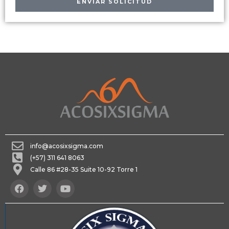
ENVÍAR SOLICITUD
info@acosixsigma.com
(+57) 311 641 8063
Calle 86 #28-35 Suite 10-92 Torre 1
F
T
Y
a
w
o
c
i
u
e
t
t
b
t
u