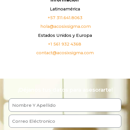
Información
Latinoamérica
+57 311.641.8063
hola@acosixsigma.com
Estados Unidos y Europa
+1 561 932 4368
contact@acosixsigma.com
¡Déjanos tus datos para asesorarte!
N
o
m
C
b
o
r