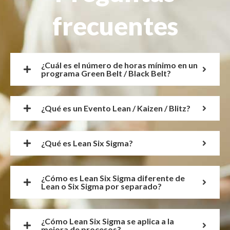
c
ó
frecuentes
t
n
o
¿Cuál es el número de horas mínimo en un
programa Green Belt / Black Belt?
¿Qué es un Evento Lean / Kaizen / Blitz?
¿Qué es Lean Six Sigma?
¿Cómo es Lean Six Sigma diferente de
Lean o Six Sigma por separado?
¿Cómo Lean Six Sigma se aplica a la
mejora de procesos?