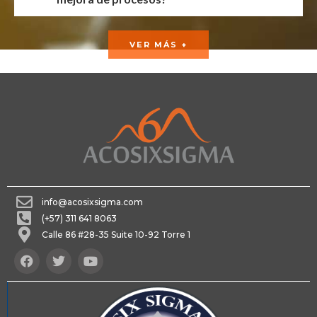
VER MÁS +
info@acosixsigma.com
(+57) 311 641 8063
Calle 86 #28-35 Suite 10-92 Torre 1
F
T
Y
a
w
o
c
i
u
e
t
t
b
t
u